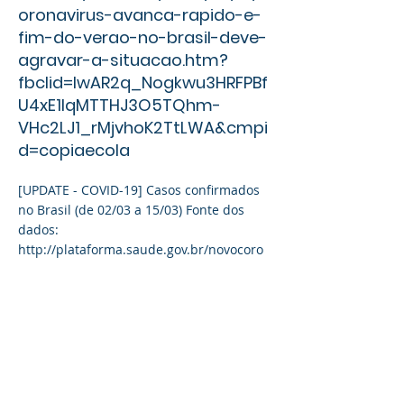
oronavirus-avanca-rapido-e-
fim-do-verao-no-brasil-deve-
agravar-a-situacao.htm?
fbclid=IwAR2q_Nogkwu3HRFPBf
U4xE1IqMTTHJ3O5TQhm-
VHc2LJ1_rMjvhoK2TtLWA&cmpi
d=copiaecola
[UPDATE - COVID-19] Casos confirmados
no Brasil (de 02/03 a 15/03) Fonte dos
dados:
http://plataforma.saude.gov.br/novocoro
navirus/?
fbclid=IwAR1MtOooX4pT91oagEWwkeqHB
a5-
VUeA4kwp2u1d9_JtuBBFDuB2eU0OGvc#C
OVID-19-brazil
https://noticias.uol.com.br/saude/ultimas
-