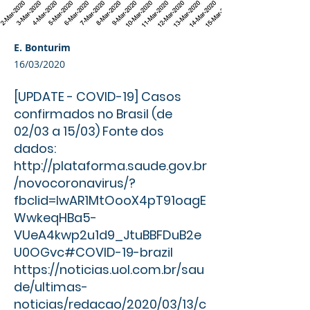
E. Bonturim
16/03/2020
[UPDATE - COVID-19] Casos
confirmados no Brasil (de
02/03 a 15/03) Fonte dos
dados:
http://plataforma.saude.gov.br
/novocoronavirus/?
fbclid=IwAR1MtOooX4pT91oagE
WwkeqHBa5-
VUeA4kwp2u1d9_JtuBBFDuB2e
U0OGvc#COVID-19-brazil
https://noticias.uol.com.br/sau
de/ultimas-
noticias/redacao/2020/03/13/c