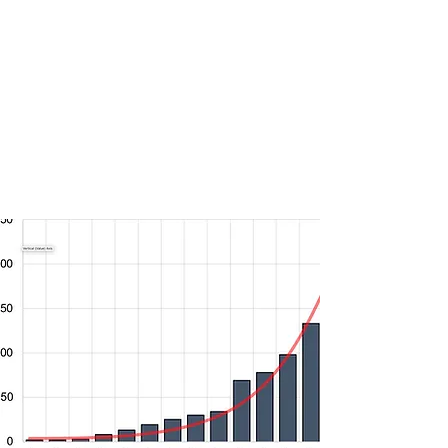
Research Group
[UPDATE - COVID19]