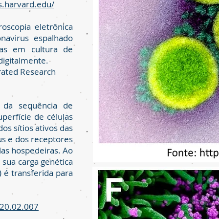
s.harvard.edu/
scopia eletrônica
navirus espalhado
las em cultura de
digitalmente.
grated Research
 da sequência de
uperfície de células
dos sítios ativos das
rus e dos receptores
las hospedeiras. Ao
, sua carga genética
 é transferida para
2020.02.007