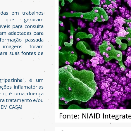
adas em trabalhos
es que geraram
níveis para consulta
ram adaptadas para
formação passada
 imagens foram
ara suas fontes de
ripezinha", é um
ações inflamatórias
ório, é uma doença
ra tratamento e/ou
E EM CASA!