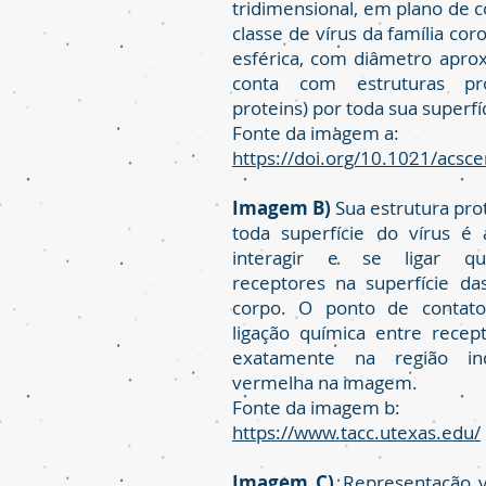
tridimensional, em plano de c
classe de vírus da família co
esférica, com diâmetro apr
conta com estruturas prot
proteins) por toda sua superfí
Fonte da imagem a:
https://doi.org/10.1021/acsc
Imagem B)
Sua estrutura pro
toda superfície do vírus é
interagir e se ligar q
receptores na superfície da
corpo. O ponto de contato
ligação química entre recept
exatamente na região in
vermelha na imagem.
Fonte da imagem b:
https://www.tacc.utexas.edu/
Imagem C)
Representação vi