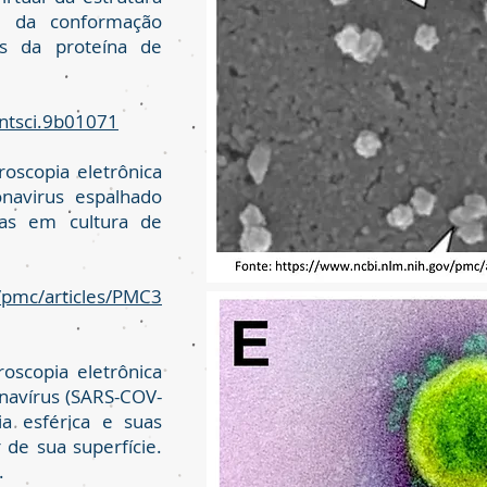
e da conformação
os da proteína de
entsci.9b01071
scopia eletrônica
navirus espalhado
las em cultura de
/pmc/articles/PMC3
scopia eletrônica
navírus (SARS-COV-
a esférica e suas
 de sua superfície.
.