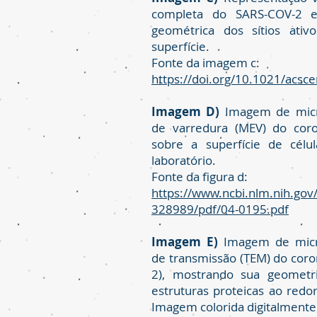
completa do SARS-COV-2 
geométrica dos sítios ativ
superfície.
Fonte da imagem c:
https://doi.org/10.1021/acsc
Imagem D)
Imagem de micro
de varredura (MEV) do coro
sobre a superfície de célu
laboratório.
Fonte da figura d:
https://www.ncbi.nlm.nih.gov
328989/pdf/04-0195.pdf
Imagem E)
Imagem de micro
de transmissão (TEM) do coro
2), mostrando sua geometri
estruturas proteicas ao redor
Imagem colorida digitalmente