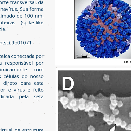
orte transversal, da
ronavírus. Sua forma
oximado de 100 nm,
eicas (spike-like
cie.
entsci.9b01071
teica conectada por
 a responsável por
uimicamente com
s células do nosso
 direto para esta
or e vírus é feito
dicada pela seta
rtual da estrutura